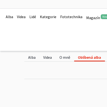
Alba
Videa
Lidé
Kategorie
Fototechnika
No
Magazín
mrdvola
Sledovat
6 alb
39,5k zhlédnutí
Alba
Videa
O mně
Oblíbená alba