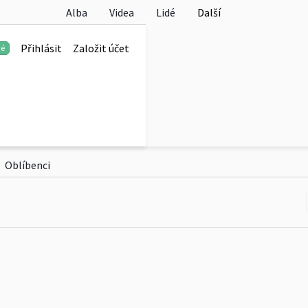
Alba
Videa
Lidé
Další
Přihlásit
Založit účet
vé
Sdílet
Další
Oblíbenci