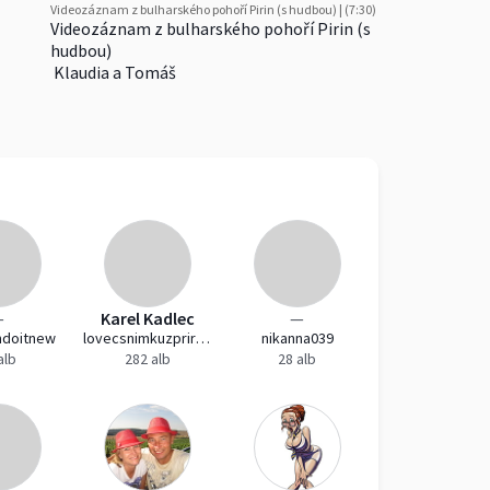
Videozáznam z bulharského pohoří Pirin (s hudbou) | (7:30)
Videozáznam z bulharského pohoří Pirin (s
hudbou)
Klaudia a Tomáš
—
Karel Kadlec
—
mdoitnew
lovecsnimkuzprirody
nikanna039
alb
282 alb
28 alb